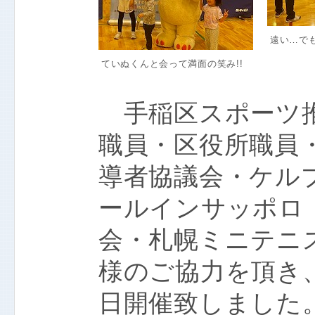
遠い…でも
ていぬくんと会って満面の笑み!!
手稲区スポーツ推
職員・区役所職員
導者協議会・ケル
ールインサッポロ
会・札幌ミニテニ
様のご協力を頂き
日開催致しました