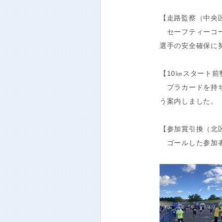
【走路監察（中央
セーフティーコー
選手の安全確保に
【10㎞スタート
プラカードを持ち
う案内しました。
【参加賞引換（北
ゴールした参加者