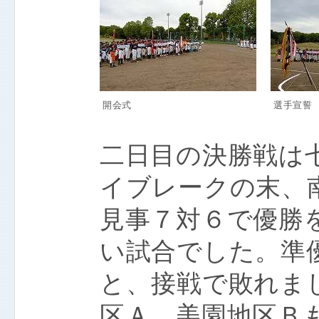
開会式
選手宣誓
二日目の決勝戦は
イブレークの末、
見事７対６で優勝
い試合でした。準
と、接戦で敗れま
区Ａ、美園地区Ｂ