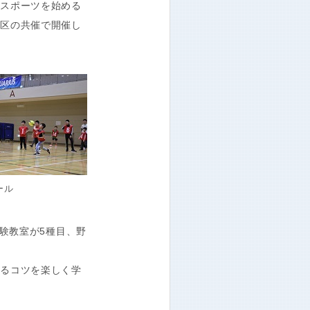
、スポーツを始める
田区の共催で開催し
ール
験教室が5種目、野
。
なるコツを楽しく学