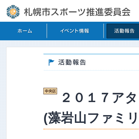
２０１７アタ
(藻岩山ファミリ