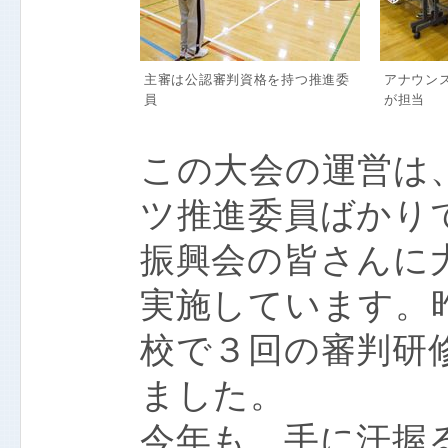
主審は公認審判資格を持つ推進委
アナウン
員
が担当
この大会の運営は
ツ推進委員ばかり
振興会の皆さんに
実施しています。
校で３回の審判研
ました。
今年も、手に汗握