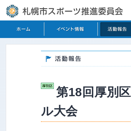
第18回厚別
ル大会