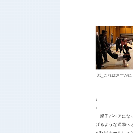
03_これはさすが
↓
↓
親子がペアになっ
げるような運動へ
が区民ホールいっ