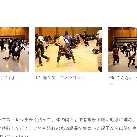
にキツイよ
04_痛てて…ゴメンゴメン
05_こんな広
～
てストレッチから始めて、体の隅々までを動かす軽い動きに進み、
と移行して行く、とても流れのある講義で集まった親子からは笑い
ぱいに広がった。