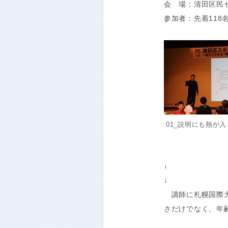
会 場：清田区民セ
参加者：先着118
01_説明にも熱が
↓
↓
講師に札幌国際大
さだけでなく、年