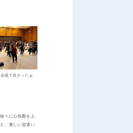
い会場で良かったぁ
徐々に心拍数を上
声と、激しい息遣い