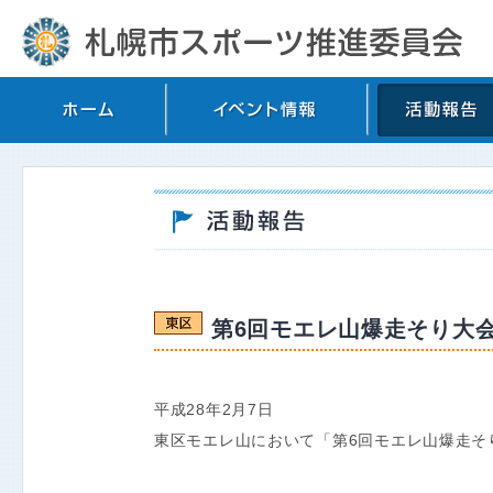
第6回モエレ山爆走そり大
平成28年2月7日
東区モエレ山において「第6回モエレ山爆走そ