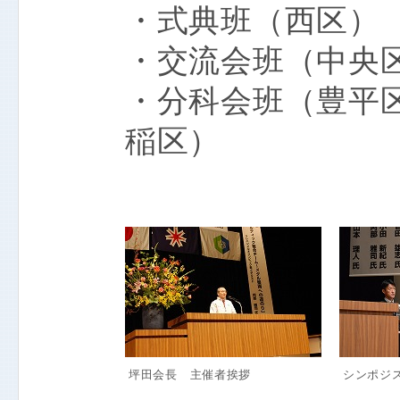
・式典班（西区）
・交流会班（中央
・分科会班（豊平
稲区）
坪田会長 主催者挨拶
シンポジ