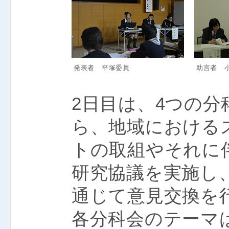
発表者 平塚委員
助言者 
2日目は、4つの
ら、地域における
トの取組やそれに
研究協議を実施し
通じて意見交換を
各分科会のテーマ