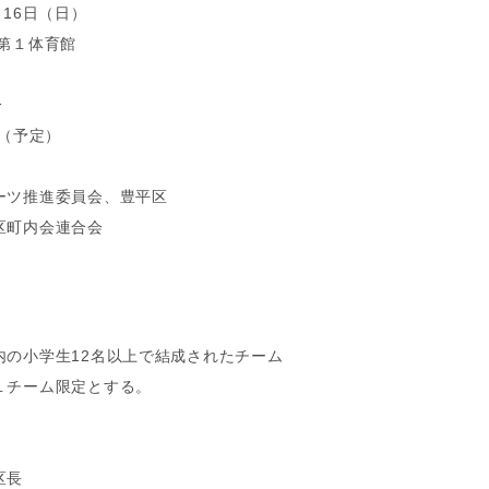
月16日（日）
第１体育館
分
分（予定）
ーツ推進委員会、豊平区
区町内会連合会
区内の小学生12名以上で結成されたチーム
１チーム限定とする。
区長