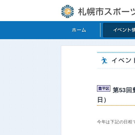
第53
日）
今年は下記の日程