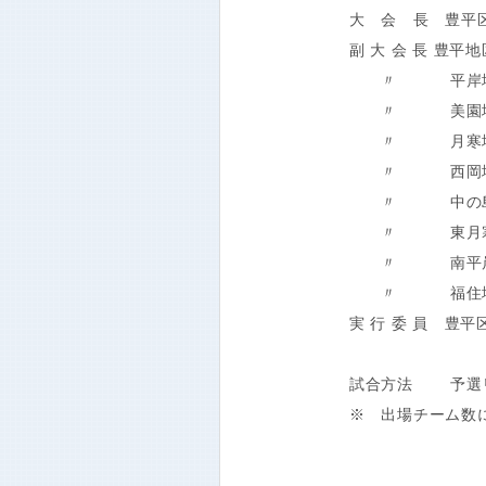
大 会 長 豊平
副 大 会 長 豊
〃 平岸地区
〃 美園地区
〃 月寒地区
〃 西岡地区
〃 中の島地
〃 東月寒地
〃 南平岸地
〃 福住地区
実 行 委 員 豊
試合方法 予選リ
※ 出場チーム数